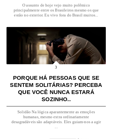
O assunto de hoje vejo muito polêmico
principalmente entre os Brasileiros mesmo os que
estão no exterior. Eu vivo fora do Brasil muitos...
PORQUE HÁ PESSOAS QUE SE
SENTEM SOLITÁRIAS? PERCEBA
QUE VOCÊ NUNCA ESTARÁ
SOZINHO..
Solidão Na lógica aparantemente as emoções
humanas, mesmo extra ordinariamente
desagradáveis ​​são adaptáveis. Eles guiam-nos a agir
...