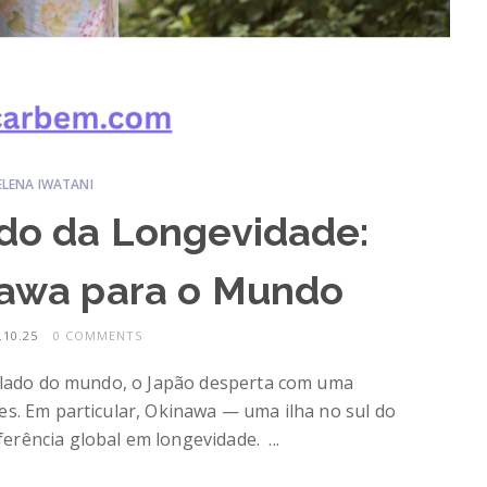
ELENA IWATANI
do da Longevidade:
nawa para o Mundo
10.25
0 COMMENTS
o lado do mundo, o Japão desperta com uma
es. Em particular, Okinawa — uma ilha no sul do
rência global em longevidade. ...