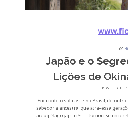
BY
H
Japão e o Segre
Lições de Oki
POSTED ON 31.
Enquanto o sol nasce no Brasil, do outr
sabedoria ancestral que atravessa geraçõ
arquipélago japonês — tornou-se uma refe