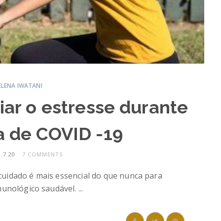
ELENA IWATANI
viar o estresse durante
 de COVID -19
.7.20
7 COMMENTS
uidado é mais essencial do que nunca para
unológico saudável. ...